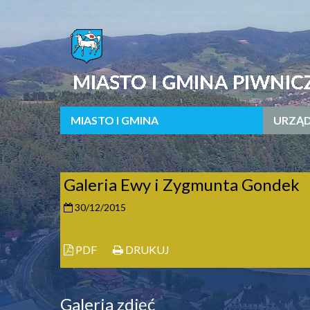
MIASTO I GMINA
URZĄD
Galeria Ewy i Zygmunta Gondek
30/12/2015
PDF
DRUKUJ
Galeria zdjęć