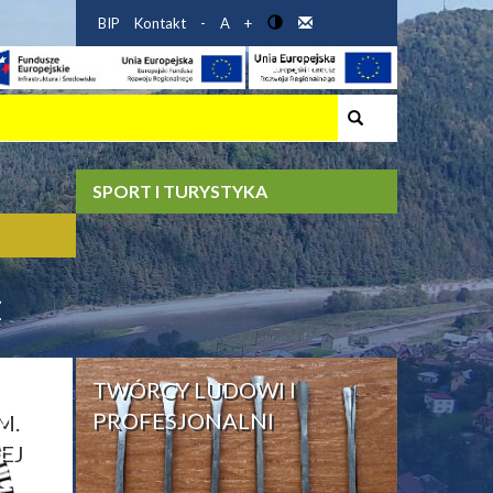
BIP
Kontakt
-
A
+
SPORT I TURYSTYKA
Ż
TWÓRCY LUDOWI I
M.
PROFESJONALNI
EJ