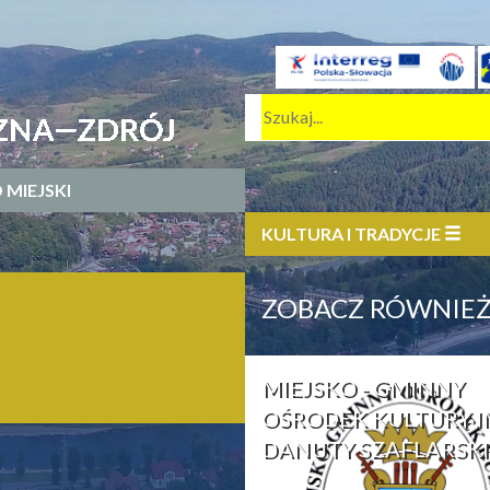
 MIEJSKI
KULTURA I TRADYCJE
ZOBACZ RÓWNIE
MIEJSKO - GMINNY
OŚRODEK KULTURY I
DANUTY SZAFLARSKI